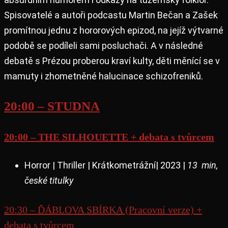
Spisovatelé a autoři podcastu Martin Bečan a Zašek
promítnou jednu z hororových epizod, na jejíž výtvarné
podobě se podíleli sami posluchači. A v následné
debatě s Prézou proberou kraví kulty, děti měnící se v
mamuty i zhometněné halucinace schizofreniků.
20:00 – STUDNA
20:00 – THE SILHOUETTE + debata s tvůrcem
Horror | Thriller | Krátkometrážní| 2023 |
13 min,
české titulky
20:30 – ĎÁBLOVA SBÍRKA (Pracovní verze) +
debata s tvůrcem