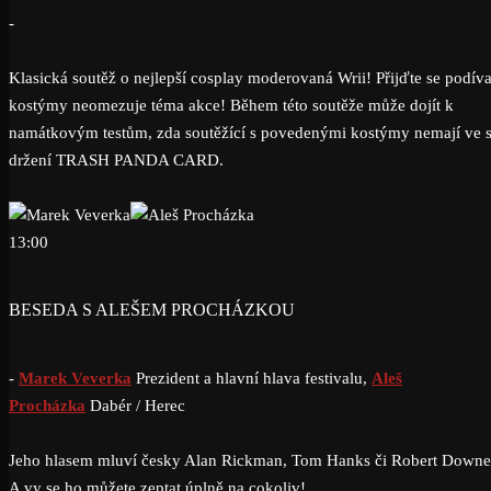
-
Klasická soutěž o nejlepší cosplay moderovaná Wrii! Přijďte se podíva
kostýmy neomezuje téma akce! Během této soutěže může dojít k
namátkovým testům, zda soutěžící s povedenými kostýmy nemají ve
držení TRASH PANDA CARD.
13:00
BESEDA S ALEŠEM PROCHÁZKOU
-
Marek Veverka
Prezident a hlavní hlava festivalu,
Aleš
Procházka
Dabér / Herec
Jeho hlasem mluví česky Alan Rickman, Tom Hanks či Robert Downey
A vy se ho můžete zeptat úplně na cokoliv!