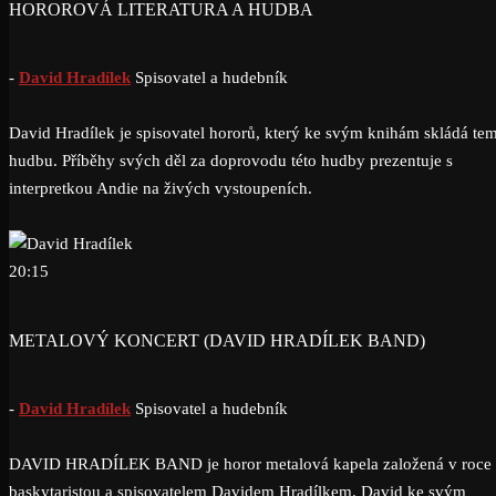
HOROROVÁ LITERATURA A HUDBA
-
David Hradílek
Spisovatel a hudebník
David Hradílek je spisovatel hororů, který ke svým knihám skládá te
hudbu. Příběhy svých děl za doprovodu této hudby prezentuje s
interpretkou Andie na živých vystoupeních.
20:15
METALOVÝ KONCERT (DAVID HRADÍLEK BAND)
-
David Hradílek
Spisovatel a hudebník
DAVID HRADÍLEK BAND je horor metalová kapela založená v roce
baskytaristou a spisovatelem Davidem Hradílkem. David ke svým