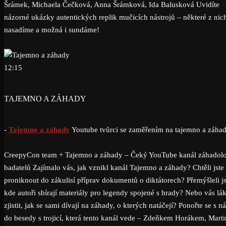
Šrámek, Michaela Čečková, Anna Šrámková, Ida Balusková Uvidíte
názorné ukázky autentických replik mučicích nástrojů – některé z nic
nasadíme a možná i sundáme!
12:15
TAJEMNO A ZÁHADY
-
Tajemno a záhady
Youtube tvůrci se zaměřením na tajemno a záha
CreepyCon team + Tajemno a záhady – Čeký YouTube kanál záhadol
badatelů Zajímalo vás, jak vznikl kanál Tajemno a záhady? Chtěli jste
proniknout do zákulisí příprav dokumentů o diktátorech? Přemýšleli js
kde autoři sbírají materiály pro legendy spojené s hrady? Nebo vás lá
zjistit, jak se sami dívají na záhady, o kterých natáčejí? Ponořte se s n
do besedy s trojicí, která tento kanál vede – Zdeňkem Horákem, Mart