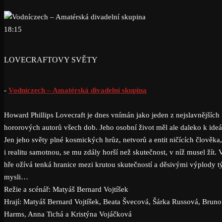
18:15
LOVECRAFTOVY SVĚTY
-
Vodníczech – Amatérská divadelní skupina
Howard Phillips Lovecraft je dnes vnímán jako jeden z nejslavnějších
hororových autorů všech dob. Jeho osobní život měl ale daleko k ideá
Jen jeho světy plné kosmických hrůz, netvorů a entit ničících člověka,
i realitu samotnou, se mu zdály horší než skutečnost, v níž musel žít. 
hře ožívá tenká hranice mezi krutou skutečností a děsivými výplody t
mysli…
Režie a scénář: Matyáš Bernard Vojtíšek
Hrají: Matyáš Bernard Vojtíšek, Beata Švecová, Šárka Russová, Bruno
Harms, Anna Tichá a Kristýna Vojáčková