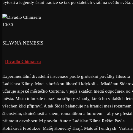
bytosti a legendy ústní tradice se tak po staletích vrátí na světlo světa
10:30
SLAVNÁ NEMESIS
-
Divadlo Chimaera
Experimentální divadelní inscenace podle groteskní povídky filosofa
Ladislava Klímy. Moci s božskou libovůlí kdykoli… Mladému Sidero
učaruje alpské městečko Cortona, v jejíž skalách hledá odpočinek od 
města. Místo toho zde narazí na střípky záhady, která ho v dalších let
všechen klid připraví. A tak Sider balancuje na hranici mezi rozumem 
šílenstvím, skutečností a snem, romantikou a hororem – aby se přestal
přijmout osvobozující pravdu. Autor: Ladislav Klíma Režie: Pavla
Koháková Produkce: Matěj Konečný Hrají: Matouš Fendrych, Vratisl