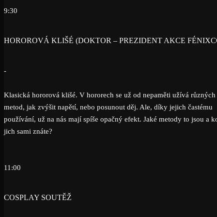
9:30
HOROROVÁ KLIŠÉ (DOKTOR – PREZIDENT AKCE FÉNIXC
-
Klasická hororová klišé. V hororech se už od nepaměti užívá různých
metod, jak zvýšit napětí, nebo posunout děj. Ale, díky jejich častému
používání, už na nás mají spíše opačný efekt. Jaké metody to jsou a k
jich sami znáte?
11:00
COSPLAY SOUTĚŽ