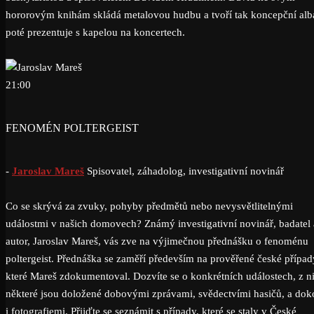
hororovým knihám skládá metalovou hudbu a tvoří tak koncepční alb
poté prezentuje s kapelou na koncertech.
21:00
FENOMÉN POLTERGEIST
-
Jaroslav Mareš
Spisovatel, záhadolog, investigativní novinář
Co se skrývá za zvuky, pohyby předmětů nebo nevysvětlitelnými
událostmi v našich domovech? Známý investigativní novinář, badatel 
autor, Jaroslav Mareš, vás zve na výjimečnou přednášku o fenoménu
poltergeist. Přednáška se zaměří především na prověřené české případ
které Mareš zdokumentoval. Dozvíte se o konkrétních událostech, z n
některé jsou doložené dobovými zprávami, svědectvími hasičů, a do
i fotografiemi. Přijďte se seznámit s případy, které se staly v České