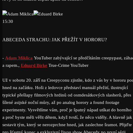
15:30
ABECEDA STRACHU: JAK PŘEŽÍT V HORORU?
-
Adam Miklica
YouTuber zabývající se předčítáním creepypast, záh
a rapem.,
Eduard Birke
True-Crime YouTuber
Už v sobotu 20. září na Creepyconu zjistíte, kdo z vás by v hororu po
hned na začátku. Hoši z ledovce představí manuál přežití, ilustrující
typické přešlapy filmových hrdinů od osmdesátkových slasherů, přes
šílené asijské noční můry, až po analog horory a found footage
experimenty. Vysvětlíme vám, proč je špatný nápad utíkat do horního 
a proč byste měli věřit dětem, když tvrdí, že něco viděly. A hlavně jak 
sestavit tým, který se nerozprchne hned, jak zaslechne šramot. Přijďte 
pro šťastný konec a exkluzivní živou show Abecedy po první sérii.