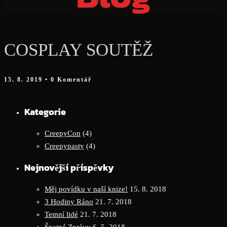
COSPLAY SOUTĚŽ
15. 8. 2019
• 0 Komentář
Kategorie
CreepyCon
(4)
Creepypasty
(4)
Nejnovější příspěvky
Měj povídku v naší knize!
15. 8. 2018
3 Hodiny Ráno
21. 7. 2018
Temní lidé
21. 7. 2018