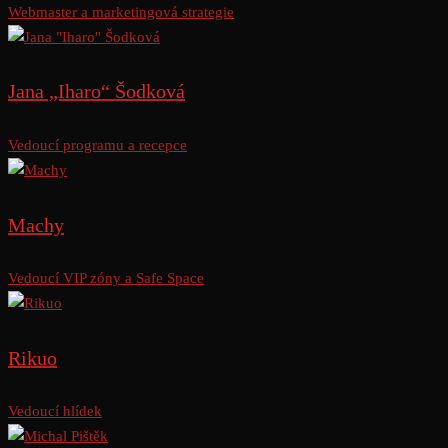
Webmaster a marketingová strategie
Jana „Iharo“ Šodková
Vedoucí programu a recepce
Machy
Vedoucí VIP zóny a Safe Space
Rikuo
Vedoucí hlídek