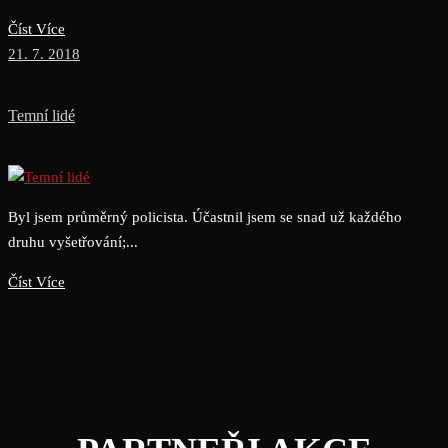
Číst Více
21. 7. 2018
Temní lidé
Byl jsem průměrný policista. Účastnil jsem se snad už každého
druhu vyšetřování;...
Číst Více