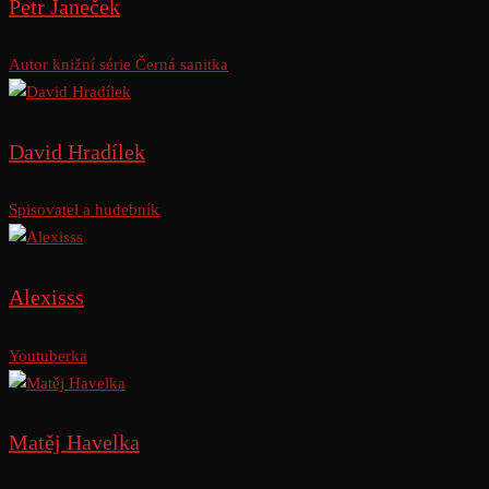
Petr Janeček
Autor knižní série Černá sanitka
David Hradílek
Spisovatel a hudebník
Alexisss
Youtuberka
Matěj Havelka