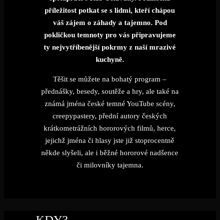
příležitost potkat se s lidmi, kteří chápou
váš zájem o záhady a tajemno. Pod
pokličkou temnoty pro vás připravujeme
ty nejvytříbenější pokrmy z naší mrazivé
kuchyně.
Těšit se můžete na bohatý program –
přednášky, besedy, soutěže a hry, ale také na
známá jména české temné YouTube scény,
creepypastery, přední autory českých
krátkometrážních hororových filmů, herce,
jejichž jména či hlasy jste již stoprocentně
někde slyšeli, ale i běžné hororové nadšence
či milovníky tajemna.
KDY?