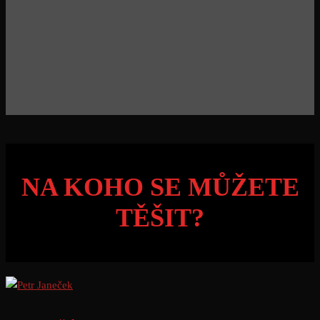
NA KOHO SE MŮŽETE
TĚŠIT?