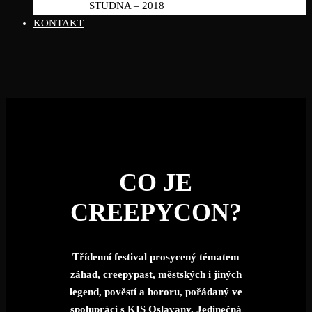
STUDNA – 2018
KONTAKT
CO JE
CREEPYCON?
Třídenní festival prosycený tématem
záhad, creepypast, městských i jiných
legend, pověstí a hororu, pořádaný ve
spolupráci s KIS Oslavany. Jedinečná