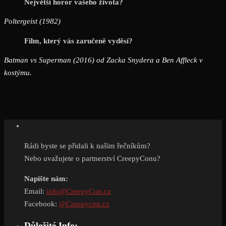
Největší horor vašeho života?
Poltergeist (1982)
Film, který vás zaručeně vyděsí?
Batman vs Superman (2016) od Zacka Snydera a Ben Affleck v
kostýmu.
Rádi byste se přidali k našim řečníkům?
Nebo uvažujete o partnerství CreepyConu?
Napište nám:
Email:
info@CreepyCon.cz
Facebook:
@Creepycon.cz
Důležité Info: