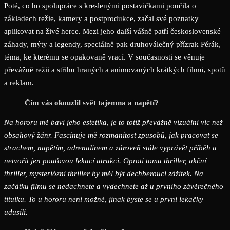
Poté, co ho spolupráce s kreslenými postavičkami poučila o
základech režie, kamery a postprodukce, začal své poznatky
aplikovat na živé herce. Mezi jeho další vášně patří československé
záhady, mýty a legendy, speciálně pak druhoválečný přízrak Pérák,
téma, ke kterému se opakovaně vrací. V současnosti se věnuje
převážně režii a střihu hraných a animovaných krátkých filmů, spotů
a reklam.
Čím vás okouzlil svět tajemna a napětí?
Na hororu mě baví jeho estetika, je to totiž převážně vizuální víc než
obsahový žánr. Fascinuje mě rozmanitost způsobů, jak pracovat se
strachem, napětím, adrenalinem a zároveň stále vyprávět příběh a
netvořit jen pouťovou lekací atrakci. Oproti tomu thriller, akční
thriller, mysteriózní thriller by měl být dechberoucí zážitek. Na
začátku filmu se nedachnete a vydechnete až u prvního závěrečného
titulku. To u hororu není možné, jinak byste se u první lekačky
udusili.