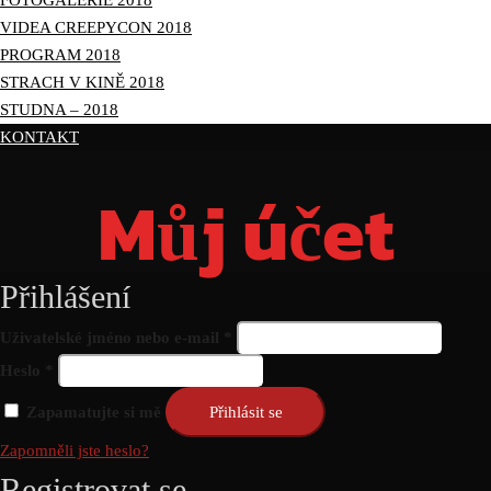
FOTOGALERIE 2018
VIDEA CREEPYCON 2018
PROGRAM 2018
STRACH V KINĚ 2018
STUDNA – 2018
KONTAKT
Můj účet
Přihlášení
Povinné
Uživatelské jméno nebo e-mail
*
Povinné
Heslo
*
Zapamatujte si mě
Přihlásit se
Zapomněli jste heslo?
Registrovat se