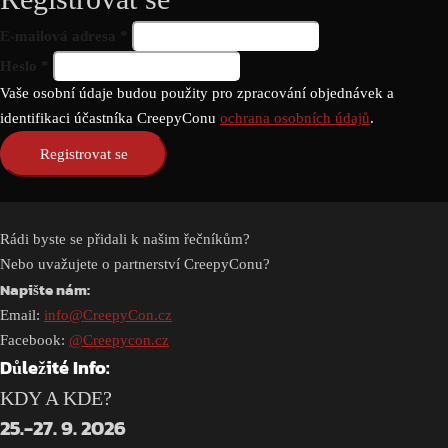
Povinné
E-mailová adresa
*
Povinné
Heslo
*
Vaše osobní údaje budou použity pro zpracování objednávek a
identifikaci účastníka CreepyConu
ochrana osobních údajů
.
Registrovat se
Rádi byste se přidali k našim řečníkům?
Nebo uvažujete o partnerství CreepyConu?
Napište nám:
Email:
info@CreepyCon.cz
Facebook:
@Creepycon.cz
Důležité Info:
KDY A KDE?
25.-27. 9. 2026